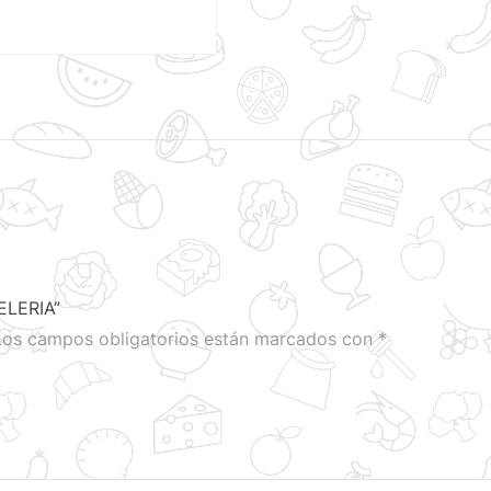
ELERIA”
Los campos obligatorios están marcados con
*