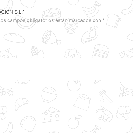
CION S.L.”
Los campos obligatorios están marcados con
*